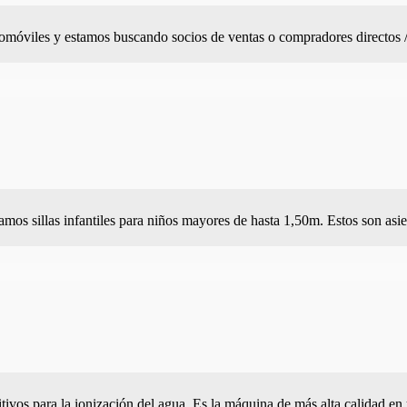
omóviles y estamos buscando socios de ventas o compradores directos / 
os sillas infantiles para niños mayores de hasta 1,50m. Estos son asie
ivos para la ionización del agua. Es la máquina de más alta calidad en 