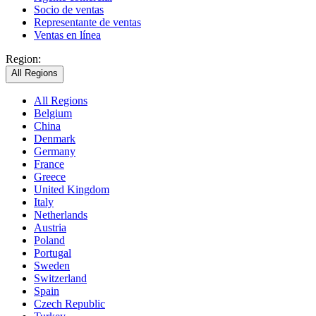
Socio de ventas
Representante de ventas
Ventas en línea
Region:
All Regions
All Regions
Belgium
China
Denmark
Germany
France
Greece
United Kingdom
Italy
Netherlands
Austria
Poland
Portugal
Sweden
Switzerland
Spain
Czech Republic