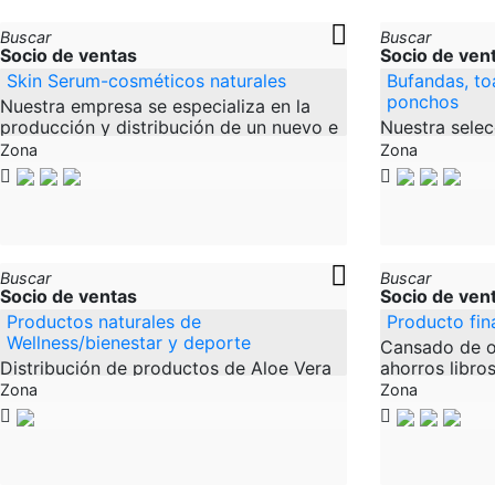
Buscar
Buscar
Socio de ventas
Socio de ven
Skin Serum-cosméticos naturales
Bufandas, to
ponchos
Nuestra empresa se especializa en la
producción y distribución de un nuevo e
Nuestra selec
innovador Serum para la piel. El
de Capant es 
Zona
Zona
producto se utiliza actualmente en
Utilizamos pu
salones de
seda fina, lin
Buscar
Buscar
Socio de ventas
Socio de ven
Productos naturales de
Producto fin
Wellness/bienestar y deporte
Cansado de of
Distribución de productos de Aloe Vera
ahorros libros
de alta calidad que atienden el
entonces ten
Zona
Zona
bienestar y la salud y han estado en el
usted. Le dam
mercado mundial por más de 38 años.
una
Controles de