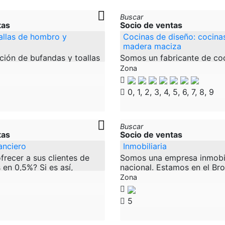
Buscar
tas
Socio de ventas
allas de hombro y
Cocinas de diseño: cocinas
madera maciza
ción de bufandas y toallas
Somos un fabricante de co
grande y asequible.
diseño - cocinas de lujo - 
Zona
ra lana Merino australiana,
madera maciza - muebles 
o y algodón de la más alta
maciza. Entregamos en tod
0, 1, 2, 3, 4, 5, 6, 7, 8, 9
queremos ampliar
Buscar
tas
Socio de ventas
anciero
Inmobiliaria
recer a sus clientes de
Somos una empresa inmobili
 en 0,5%? Si es así,
nacional. Estamos en el Br
emos lo correcto para
bienes inmuebles de todo ti
Zona
os a sus clientes acceso a
inmobiliaria, instalaciones
5