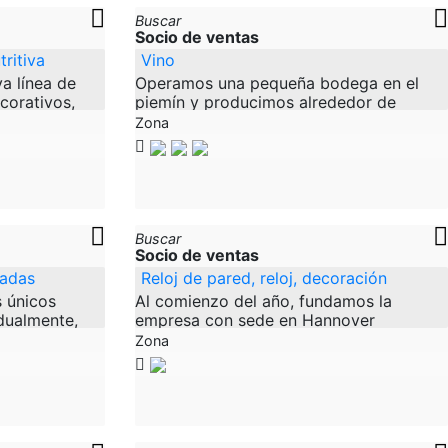
Buscar
Socio de ventas
ritiva
Vino
a línea de
Operamos una pequeña bodega en el
corativos,
piemín y producimos alrededor de
lemania.
30.000 botellas de vino Barbera di Asti
Zona
a calidad que
chardony dollcetto Moscato Cortese de
alta
Buscar
Socio de ventas
sadas
Reloj de pared, reloj, decoración
 únicos
Al comienzo del año, fundamos la
dualmente,
empresa con sede en Hannover
stros
HolzKaspero. HolzKaspero es sinónimo
Zona
ibución
de productos creativos y hechos a
mano hechos de madera. Ya