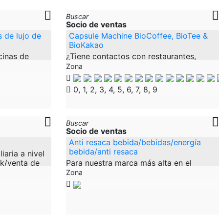
Buscar
Socio de ventas
 de lujo de
Capsule Machine BioCoffee, BioTee &
BioKakao
cinas de
¿Tiene contactos con restaurantes,
cocinas de
cafeterías, hoteles, peluquerías,
Zona
de madera
estudios de belleza, etc. o usted mismo
a Europa y
es empresario? Supongamos que podría
0, 1, 2, 3, 4, 5, 6, 7, 8, 9
ofrecer a
Buscar
Socio de ventas
Anti resaca bebida/bebidas/energía
bebida/anti resaca
aria a nivel
ok/venta de
Para nuestra marca más alta en el
po, inversión
creciente nicho de la bebida anti resaca,
Zona
estamos buscando socios de ventas de
primera clase. > > ¿Puedes hacer
compromisos