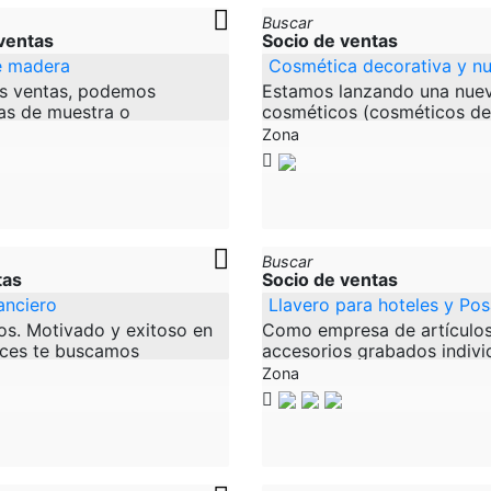
Buscar
ventas
Socio de ventas
e madera
Cosmética decorativa y nut
s ventas, podemos
Estamos lanzando una nuev
as de muestra o
cosméticos (cosméticos de
ra usted en el área de
cosméticos nutritivos) en A
Zona
s son los puntos más
Estos son productos de alt
e un vistazo:
cumplen con
Buscar
tas
Socio de ventas
anciero
Llavero para hoteles y Po
s. Motivado y exitoso en
Como empresa de artículos
nces te buscamos
accesorios grabados indivi
 Nuestro producto es un
nos gustaría presentar nue
Zona
productos, para cuya distr
buscamos un profesional