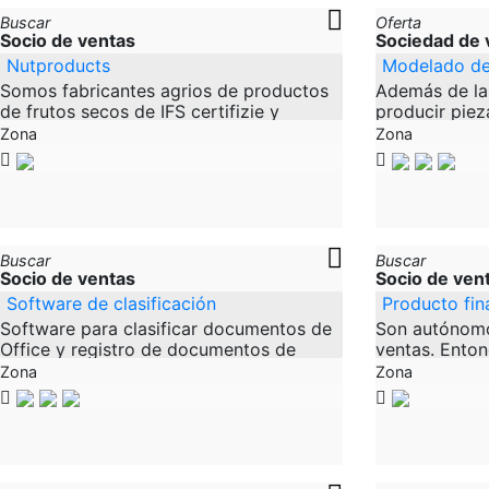
Buscar
Oferta
Socio de ventas
Sociedad de 
Nutproducts
Modelado d
Somos fabricantes agrios de productos
Además de la
de frutos secos de IFS certifizie y
producir piez
estamos buscando una red de
decoración pa
Zona
Zona
distribución que opere en toda
madera. Esto
Alemania para nuestra
importantes d
Buscar
Buscar
Socio de ventas
Socio de ven
Software de clasificación
Producto fin
Software para clasificar documentos de
Son autónomo
Office y registro de documentos de
ventas. Ento
Office con código de programa/macros
exactamente.
Zona
Zona
(IDV Procesamiento de datos