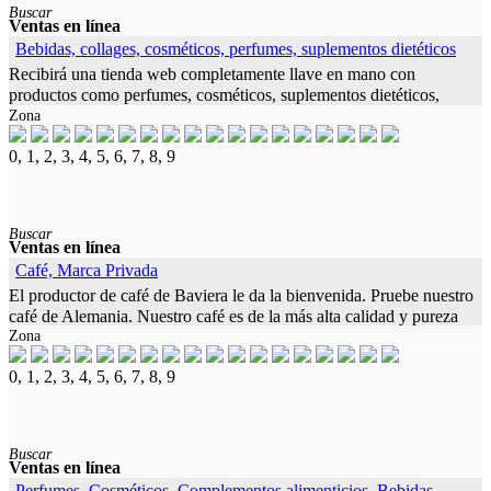
Buscar
Ventas en línea
Bebidas, collages, cosméticos, perfumes, suplementos dietéticos
Recibirá una tienda web completamente llave en mano con
productos como perfumes, cosméticos, suplementos dietéticos,
Zona
bebidas, colágeno, productos para adelgazar y otros productos
(Made in Germany).
0, 1, 2, 3, 4, 5, 6, 7, 8, 9
Buscar
Ventas en línea
Café, Marca Privada
El productor de café de Baviera le da la bienvenida. Pruebe nuestro
café de Alemania. Nuestro café es de la más alta calidad y pureza
Zona
de sabor gracias al uso de tecnología especial y tostadores
0, 1, 2, 3, 4, 5, 6, 7, 8, 9
Buscar
Ventas en línea
Perfumes, Cosméticos, Complementos alimenticios, Bebidas