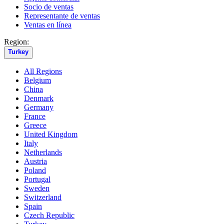
Socio de ventas
Representante de ventas
Ventas en línea
Region:
Turkey
All Regions
Belgium
China
Denmark
Germany
France
Greece
United Kingdom
Italy
Netherlands
Austria
Poland
Portugal
Sweden
Switzerland
Spain
Czech Republic