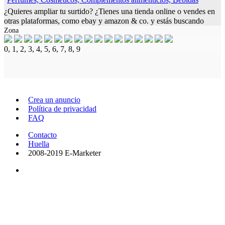
¿Quieres ampliar tu surtido? ¿Tienes una tienda online o vendes en
otras plataformas, como ebay y amazon & co. y estás buscando
Zona
nuevos productos? Perfecto. Porque estamos buscando socios de
ventas
0, 1, 2, 3, 4, 5, 6, 7, 8, 9
Crea un anuncio
Política de privacidad
FAQ
Contacto
Huella
2008-2019 E-Marketer