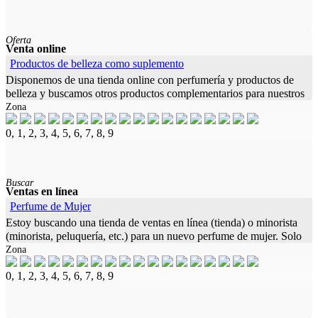
Oferta
Venta online
Productos de belleza como suplemento
Disponemos de una tienda online con perfumería y productos de
belleza y buscamos otros productos complementarios para nuestros
Zona
clientes que se puedan complementar perfectamente con perfumes,
como
0, 1, 2, 3, 4, 5, 6, 7, 8, 9
Buscar
Ventas en línea
Perfume de Mujer
Estoy buscando una tienda de ventas en línea (tienda) o minorista
(minorista, peluquería, etc.) para un nuevo perfume de mujer. Solo
Zona
hay una versión de este perfume, el nivel de calidad es perfume
0, 1, 2, 3, 4, 5, 6, 7, 8, 9