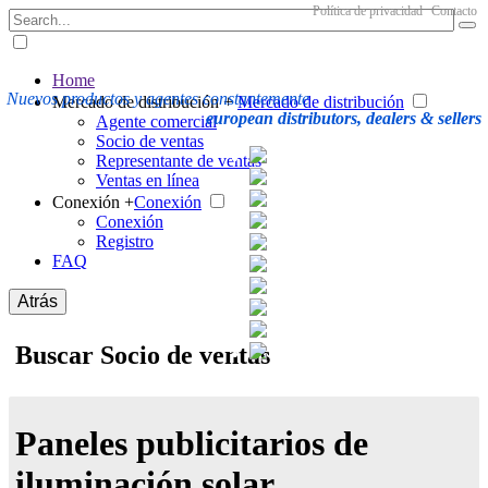
Política de privacidad
Contacto
Home
Nuevos productos y agentes constantemente
Mercado de distribución +
Mercado de distribución
european distributors, dealers & sellers
Agente comercial
Socio de ventas
Representante de ventas
Ventas en línea
Conexión +
Conexión
Conexión
Registro
FAQ
Atrás
Buscar Socio de ventas
Paneles publicitarios de
iluminación solar