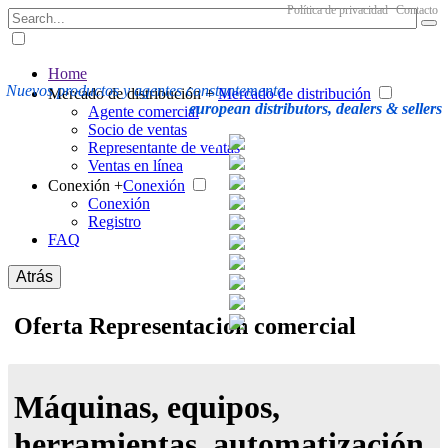
Política de privacidad
Contacto
Home
Nuevos productos y agentes constantemente
Mercado de distribución +
Mercado de distribución
european distributors, dealers & sellers
Agente comercial
Socio de ventas
Representante de ventas
Ventas en línea
Conexión +
Conexión
Conexión
Registro
FAQ
Atrás
Oferta Representacion comercial
Máquinas, equipos,
herramientas, automatización,