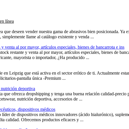
en línea
a que deseen vender nuestra gama de abrasivos bien posicionada. Ya ex
 simplemente llame al catálogo existente y venda ...
 y venta al por mayor, artículos especiales, bienes de bancarrota e ins
ock restante y venta al por mayor, artículos especiales, bienes de banc
ricante, mayorista o importador, ¿Ha producido ...
en Leipzig que está activa en el sector erótico de ti. Actualmente est
icitarios-pantalla única -Premium ...
 nutrición deportiva
a que ofrezca dropshipping y tenga una buena relación calidad-precio
ortswear, nutrición deportiva, accesorios de ...
céuticos, dispositivos médicos
o líder de dispositivos médicos innovadores (ácido hialurónico), suplem
lta calidad. Ofrecemos productos eficaces y ...