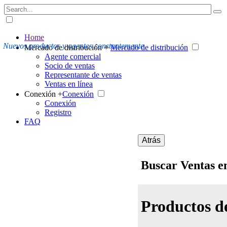
Home
Nuevos productos y agentes constantemente
Mercado de distribución +
Mercado de distribución
Agente comercial
Socio de ventas
Representante de ventas
Ventas en línea
Conexión +
Conexión
Conexión
Registro
FAQ
Atrás
Buscar Ventas en
Productos de