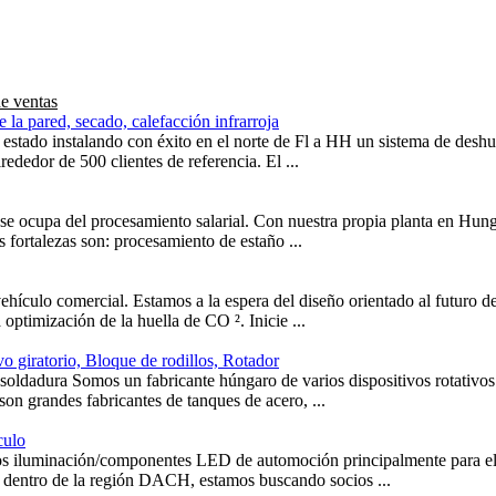
e ventas
 la pared, secado, calefacción infrarroja
estado instalando con éxito en el norte de Fl a HH un sistema de desh
lrededor de 500 clientes de referencia. El ...
e ocupa del procesamiento salarial. Con nuestra propia planta en Hung
s fortalezas son: procesamiento de estaño ...
ulo comercial. Estamos a la espera del diseño orientado al futuro de 
 optimización de la huella de CO ². Inicie ...
vo giratorio, Bloque de rodillos, Rotador
a soldadura Somos un fabricante húngaro de varios dispositivos rotativo
 son grandes fabricantes de tanques de acero, ...
culo
os iluminación/componentes LED de automoción principalmente para el 
s dentro de la región DACH, estamos buscando socios ...