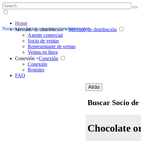
Home
Nuevos productos y agentes constantemente
Mercado de distribución +
Mercado de distribución
Agente comercial
Socio de ventas
Representante de ventas
Ventas en línea
Conexión +
Conexión
Conexión
Registro
FAQ
Atrás
Buscar Socio de
Chocolate or