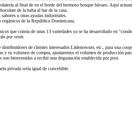
latería al final de en el borde del hermoso bosque bávaro. Aquí actua
hocolate de la haba al bar de la casa.
, sabores u otras ayudas industriales.
o orgánicos de la República Dominicana.
cos que consta de unas 13 variedades ya se ha desarrollado en "condic
ás por venir.
distribuidores de clientes interesados Lädenowner, etc., para una coo
as y su volumen de compra, ajustaremos el volumen de producción para 
as son bienvenidas a recibir una degustación establecida por post.
eta privada sería igual de concebible.
3