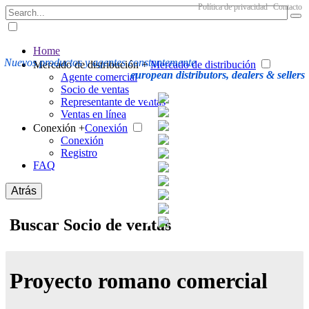
Política de privacidad
Contacto
Home
Nuevos productos y agentes constantemente
Mercado de distribución +
Mercado de distribución
european distributors, dealers & sellers
Agente comercial
Socio de ventas
Representante de ventas
Ventas en línea
Conexión +
Conexión
Conexión
Registro
FAQ
Atrás
Buscar Socio de ventas
Proyecto romano comercial