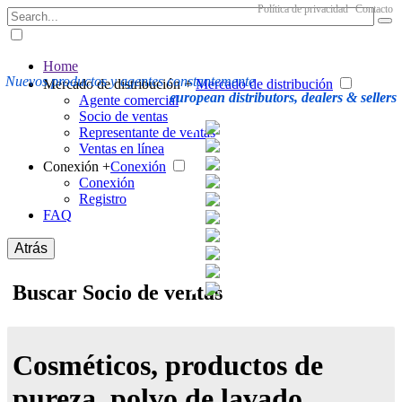
Política de privacidad
Contacto
Home
Nuevos productos y agentes constantemente
Mercado de distribución +
Mercado de distribución
european distributors, dealers & sellers
Agente comercial
Socio de ventas
Representante de ventas
Ventas en línea
Conexión +
Conexión
Conexión
Registro
FAQ
Atrás
Buscar Socio de ventas
Cosméticos, productos de
pureza, polvo de lavado