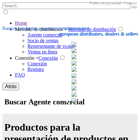
Política de privacidad
Contacto
Home
Nuevos productos y agentes constantemente
Mercado de distribución +
Mercado de distribución
european distributors, dealers & sellers
Agente comercial
Socio de ventas
Representante de ventas
Ventas en línea
Conexión +
Conexión
Conexión
Registro
FAQ
Atrás
Buscar Agente comercial
Productos para la
presentación de productos en